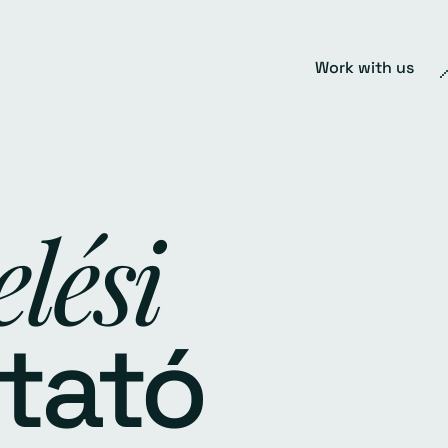
Work with us
lési
tató