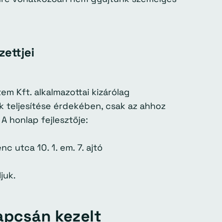
ettjei
m Kft. alkalmazottai kizárólag
 teljesítése érdekében, csak az ahhoz
A honlap fejlesztője:
c utca 10. 1. em. 7. ajtó
juk.
kapcsán kezelt