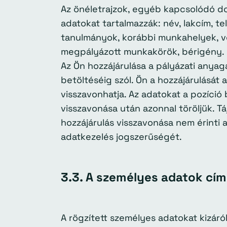
Az önéletrajzok, egyéb kapcsolódó d
adatokat tartalmazzák: név, lakcím, tel
tanulmányok, korábbi munkahelyek, v
megpályázott munkakörök, bérigény.
Az Ön hozzájárulása a pályázati anya
betöltéséig szól. Ön a hozzájárulásá
visszavonhatja. Az adatokat a pozíció
visszavonása után azonnal töröljük. T
hozzájárulás visszavonása nem érinti 
adatkezelés jogszerűségét.
3.3. A személyes adatok címz
A rögzített személyes adatokat kizáról