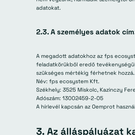
adatokat.
2.3. A személyes adatok címz
A megadott adatokhoz az fps ecosyste
feladatkörükből eredő tevékenységük
szükséges mértékig férhetnek hozzá. 
Név: fps ecosystem Kft.
Székhely: 3525 Miskolc, Kazinczy Feren
Adószám: 13002459-2-05
A hírlevél kapcsán az Oemprot használ
3. Az álláspályázat 