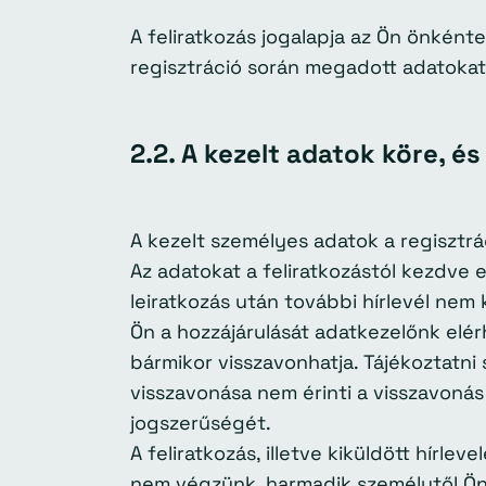
A feliratkozás jogalapja az Ön önkénte
regisztráció során megadott adatokat ki
2.2. A kezelt adatok köre, é
A kezelt személyes adatok a regisztrá
Az adatokat a feliratkozástól kezdve e
leiratkozás után további hírlevél nem 
Ön a hozzájárulását adatkezelőnk elérh
bármikor visszavonhatja. Tájékoztatni
visszavonása nem érinti a visszavonás
jogszerűségét.
A feliratkozás, illetve kiküldött hírl
nem végzünk, harmadik személytől Ö