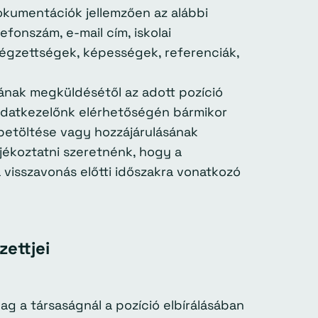
okumentációk jellemzően az alábbi
efonszám, e-mail cím, iskolai
égzettségek, képességek, referenciák,
gának megküldésétől az adott pozíció
t adatkezelőnk elérhetőségén bármikor
 betöltése vagy hozzájárulásának
ájékoztatni szeretnénk, hogy a
a visszavonás előtti időszakra vonatkozó
ettjei
ag a társaságnál a pozíció elbírálásában