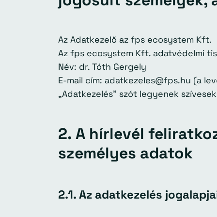
jogosult személyek, 
Az Adatkezelő az fps ecosystem Kft.
Az fps ecosystem Kft. adatvédelmi tisz
Név: dr. Tóth Gergely
E-mail cím: adatkezeles@fps.hu (a le
„Adatkezelés” szót legyenek szívesek
2. A hírlevél felirat
személyes adatok
2.1. Az adatkezelés jogalapjai