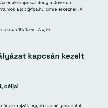
Az önéletrajzokat Google Drive-on
entumok a job@fps.hu címre érkeznek. A
c utca 10. 1. em. 7. ajtó
pályázat kapcsán kezelt
, céljai
e önéletrajzát, egyéb személyes adatait