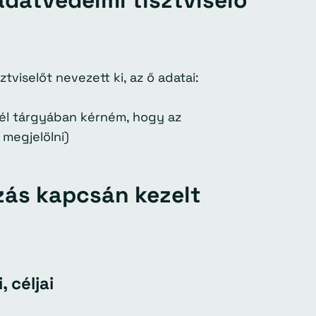
adatvédelmi tisztviselő
tviselőt nevezett ki, az ő adatai:
vél tárgyában kérném, hogy az
 megjelölni)
kozás kapcsán kezelt
, céljai