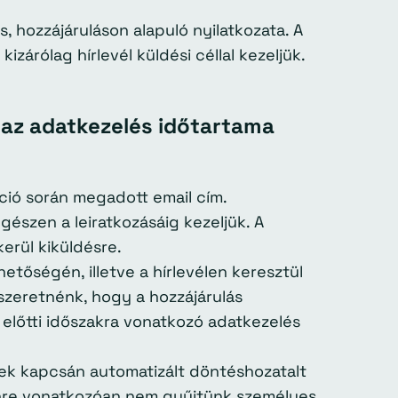
s, hozzájáruláson alapuló nyilatkozata. A
zárólag hírlevél küldési céllal kezeljük.
s az adatkezelés időtartama
ció során megadott email cím.
gészen a leiratkozásáig kezeljük. A
kerül kiküldésre.
etőségén, illetve a hírlevélen keresztül
 szeretnénk, hogy a hozzájárulás
 előtti időszakra vonatkozó adatkezelés
evelek kapcsán automatizált döntéshozatalt
nre vonatkozóan nem gyűjtünk személyes