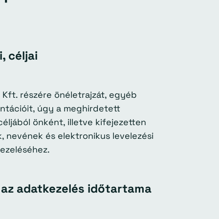
, céljai
Kft. részére önéletrajzát, egyéb
tációit, úgy a meghirdetett
éljából önként, illetve kifejezetten
 nevének és elektronikus levelezési
kezeléséhez.
s az adatkezelés időtartama